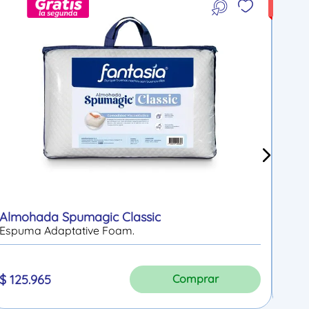
-
30 %
Almohada Spumagic Classic
Cojí
Espuma Adaptative Foam.
$
149
.
Comprar
$
125
.
965