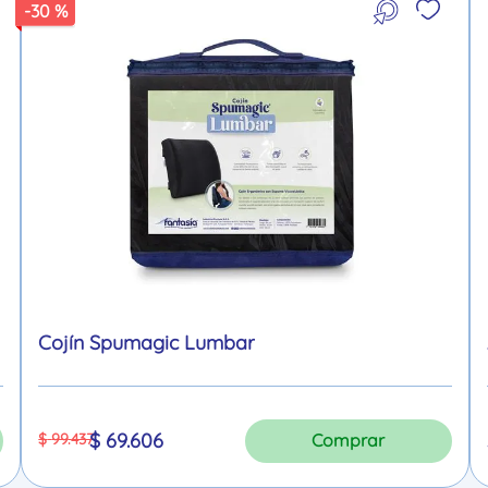
-
30 %
Cojín Spumagic Lumbar
$
69
.
606
$
99
.
437
Comprar