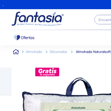
65% COLCHÓN ASCENT Y 
Encuentr
Ofertas
Almohada
Siliconadas
Almohada Naturalsoft