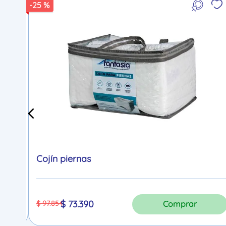
-
25 %
Cojín piernas
$
73
.
390
$
97
.
854
Comprar