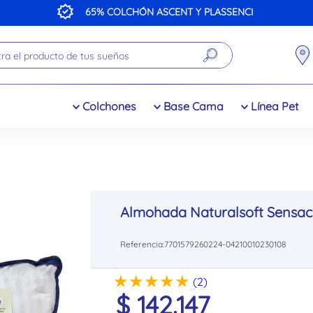
PLASSENCI
a el producto de tus sueños
Colchones
Base Cama
Línea Pet
Almohada Naturalsoft
Sensac
Referencia
:
7701579260224-04210010230108
★
★
★
★
★
(
2
)
$
142
.
147