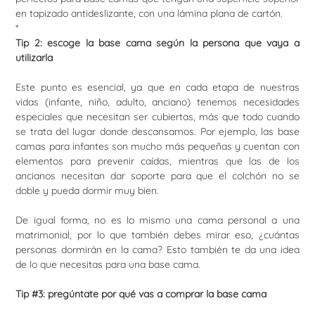
en tapizado antideslizante, con una lámina plana de cartón.
*
Tip 2: escoge la base cama según la persona que vaya a
utilizarla
Este punto es esencial, ya que en cada etapa de nuestras
vidas (infante, niño, adulto, anciano) tenemos necesidades
especiales que necesitan ser cubiertas, más que todo cuando
se trata del lugar donde descansamos. Por ejemplo, las base
camas para infantes son mucho más pequeñas y cuentan con
elementos para prevenir caídas, mientras que las de los
ancianos necesitan dar soporte para que el colchón no se
doble y pueda dormir muy bien.
De igual forma, no es lo mismo una cama personal a una
matrimonial, por lo que también debes mirar eso, ¿cuántas
personas dormirán en la cama? Esto también te da una idea
de lo que necesitas para una base cama.
Tip #3: pregúntate por qué vas a comprar la base cama