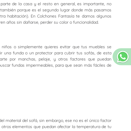
parte de la casa y el resto en general, es importante, no
no también porque es el segundo lugar donde más pasamos
stra habitación). En Colchones Fantasía te damos algunos
n años sin dañarse, perder su color o funcionalidad.
, niños o simplemente quieres evitar que tus muebles se
ir una funda o un protector para cubrir tus sofás, de esta
rte por manchas, pelaje, y otros factores que puedan
 buscar fundas impermeables, para que sean más fáciles de
l material del sofá, sin embargo, ese no es el único factor
re otros elementos que puedan afectar la temperatura de tu