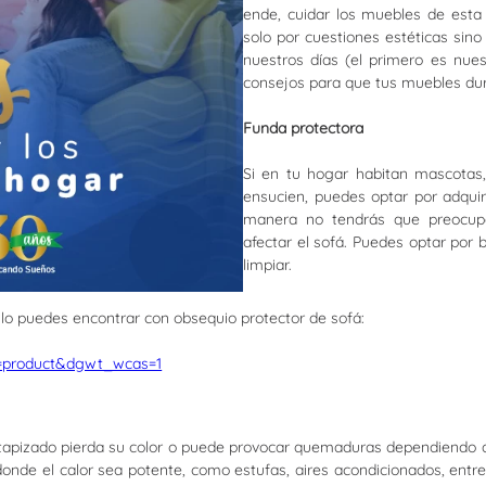
ende, cuidar los muebles de esta 
solo por cuestiones estéticas si
nuestros días (el primero es nue
consejos para que tus muebles dure
Funda protectora
Si en tu hogar habitan mascotas
ensucien, puedes optar por adquir
manera no tendrás que preocupa
afectar el sofá. Puedes optar por
limpiar.
 lo puedes encontrar con obsequio protector de sofá:
e=product&dgwt_wcas=1
el tapizado pierda su color o puede provocar quemaduras dependiendo de
 donde el calor sea potente, como estufas, aires acondicionados, ent