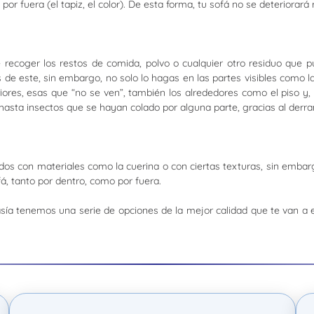
o por fuera (el tapiz, el color). De esta forma, tu sofá no se deteriora
ecoger los restos de comida, polvo o cualquier otro residuo que p
 de este, sin embargo, no solo lo hagas en las partes visibles como la
iores, esas que “no se ven”, también los alrededores como el piso y, 
 hasta insectos que se hayan colado por alguna parte, gracias al der
dos con materiales como la cuerina o con ciertas texturas, sin embar
á, tanto por dentro, como por fuera.
asía tenemos una serie de opciones de la mejor calidad que te van a e