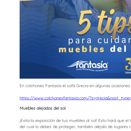
En colchones Fantasía el sofá Grecia en algunas ocasiones
https://www.colchonesfantasia.com/?s=grecia&post_typ
Muebles alejados del sol
¡Evita la exposición de tus muebles al sol! Esto hará que 
del cual lo debes de proteger, también aléjalo de lugares