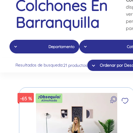
Colchones En
dis
ver
Barranquilla
per
par
Departamento
Cat
Colchones
Resortado
Resultados de busqueda:
21
productos
Ordenar por
Des
Almohada
Spumagic
Combos
Espuma
Línea Premium
-
65 %
Colchones Espuma