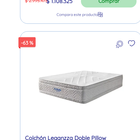
$
1
.
108
.
325
$
2
.
995
.
473
Comprar
-
63 %
Colchón Leganzza Doble Pillow