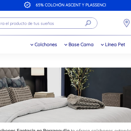
CHÓN ASCENT Y PLASSENCI
a el producto de tus sueños
Colchones
Base Cama
Línea Pet
chones Fantasía en Barranquilla
te ofrece colchones ortopédi