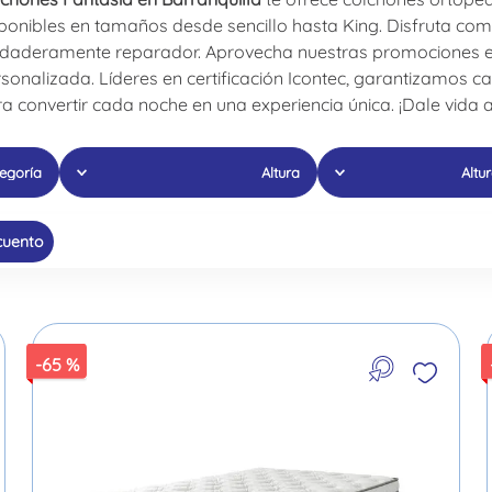
ponibles en tamaños desde sencillo hasta King. Disfruta c
daderamente reparador. Aprovecha nuestras promociones excl
sonalizada. Líderes en certificación Icontec, garantizamos ca
a convertir cada noche en una experiencia única. ¡Dale vida 
egoría
Altura
Altu
12 cm
28 CM
cuento
10 cm
-
65 %