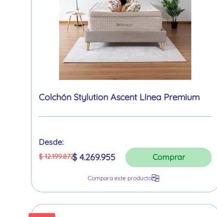
Colchón Stylution Ascent Línea Premium
Desde:
$
4
.
269
.
955
$
12
.
199
.
872
Comprar