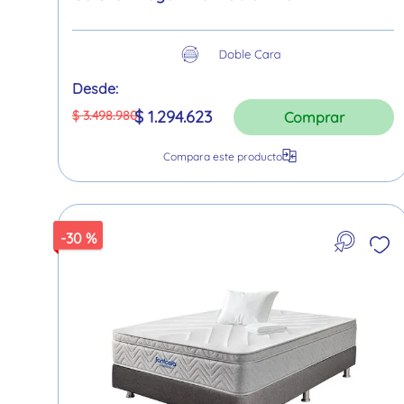
Desde:
$
1
.
294
.
623
$
3
.
498
.
980
Comprar
-
30 %