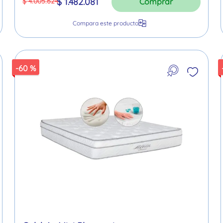
$
1
.
482
.
081
$
4
.
005
.
624
Comprar
-
60 %