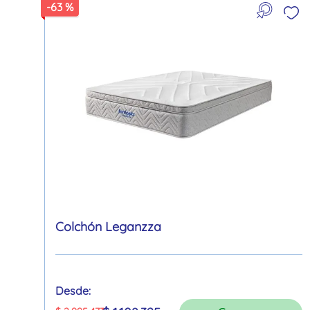
-
63 %
Colchón Leganzza
Desde: