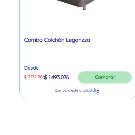
Combo Colchón Leganzza
Desde:
$
1
.
493
.
076
$
2
.
132
.
966
Comprar