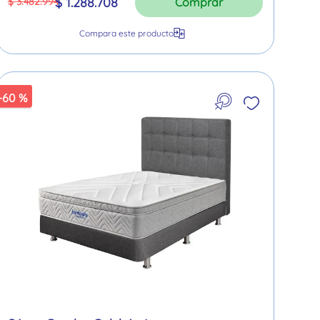
$
1
.
288
.
708
$
3
.
482
.
994
Comprar
-
60 %