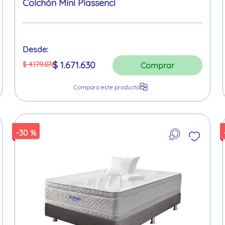
Colchón Mini Plassenci
Desde:
$
1
.
671
.
630
$
4
.
179
.
076
Comprar
-
30 %