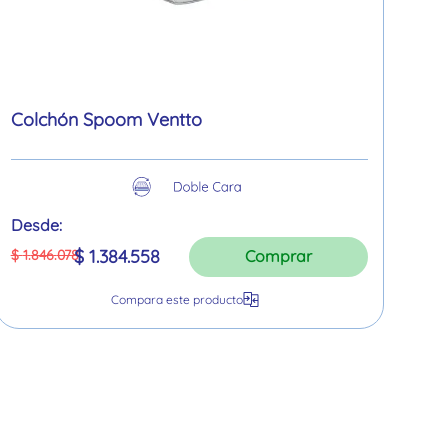
Colchón Spoom Ventto
Desde:
$
1
.
384
.
558
$
1
.
846
.
078
Comprar