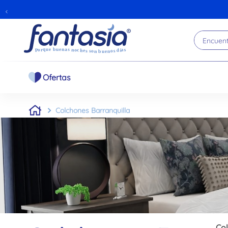
65% COL
Encuentr
Ofertas
Colchones Barranquilla
Col