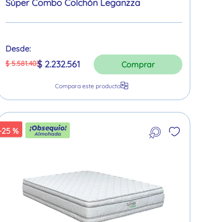
Súper Combo Colchón Leganzza
Desde:
$
2
.
232
.
561
$
5
.
581
.
403
Comprar
-
25 %