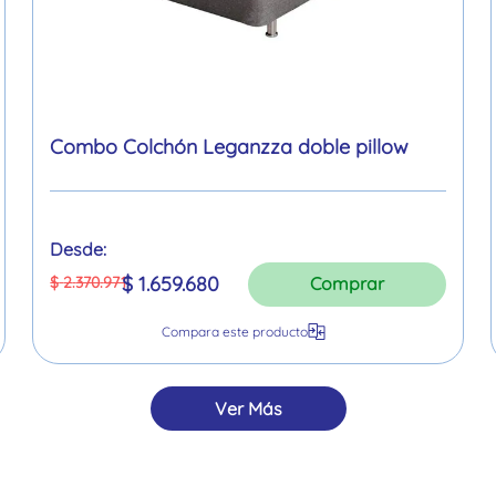
Combo Colchón Leganzza doble pillow
Desde:
$
1
.
659
.
680
$
2
.
370
.
971
Comprar