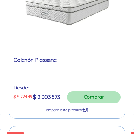
Colchón Plassenci
Desde:
$
2
.
003
.
573
$
5
.
724
.
494
Comprar