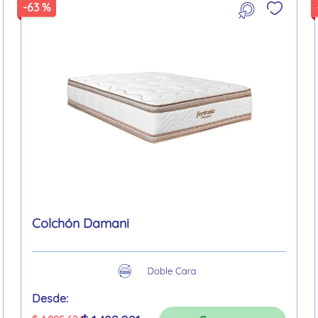
-
63 %
Colchón Damani
Desde: