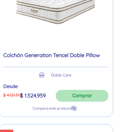
Colchón Generation Tencel Doble Pillow
Desde:
$
1
.
524
.
959
$
4
.
121
.
512
Comprar