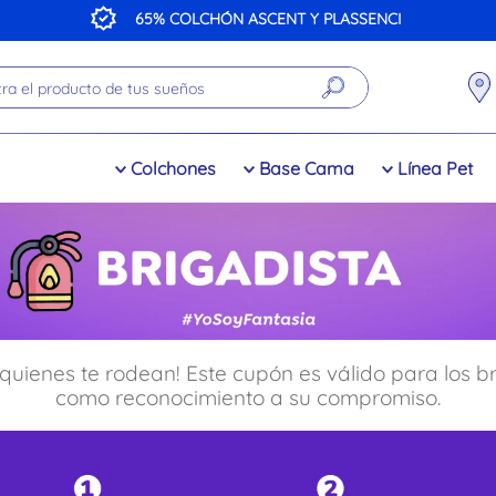
65% COLCHÓN ASCENT Y PLASSENCI
a el producto de tus sueños
Colchones
Base Cama
Línea Pet
quienes te rodean! Este cupón es válido para los b
como reconocimiento a su compromiso.